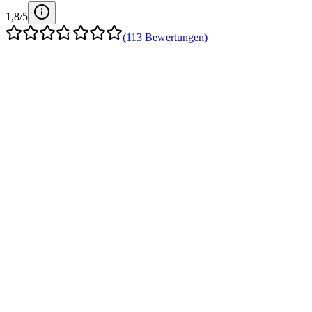
1,8
/5
(
113
Bewertungen)