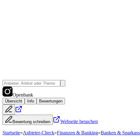
Openbank
Übersicht
Info
Bewertungen
Webseite besuchen
Bewertung schreiben
Startseite
»
Anbieter-Check
»
Finanzen & Banking
»
Banken & Sparkass