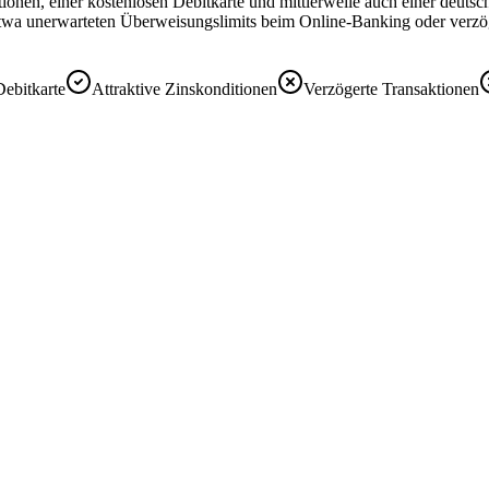
nditionen, einer kostenlosen Debitkarte und mittlerweile auch einer deu
wa unerwarteten Überweisungslimits beim Online-Banking oder verzög
ebitkarte
Attraktive Zinskonditionen
Verzögerte Transaktionen