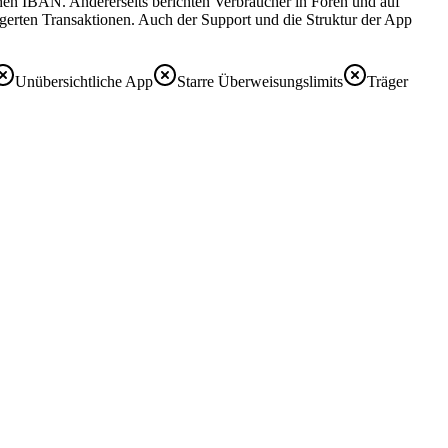
tschen IBAN. Andererseits berichten Verbraucher in Foren und auf
erten Transaktionen. Auch der Support und die Struktur der App
Unübersichtliche App
Starre Überweisungslimits
Träger