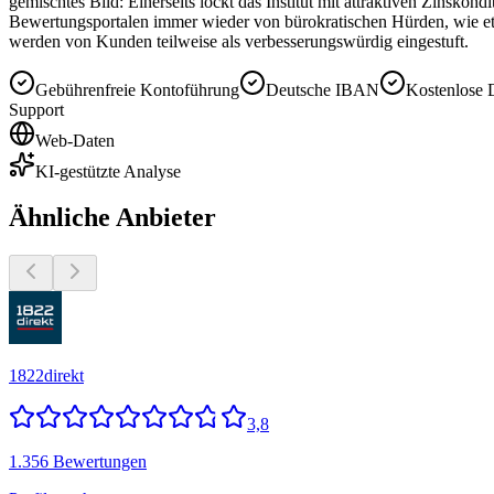
gemischtes Bild: Einerseits lockt das Institut mit attraktiven Zinsko
Bewertungsportalen immer wieder von bürokratischen Hürden, wie et
werden von Kunden teilweise als verbesserungswürdig eingestuft.
Gebührenfreie Kontoführung
Deutsche IBAN
Kostenlose D
Support
Web-Daten
KI-gestützte Analyse
Ähnliche Anbieter
1822direkt
3,8
1.356 Bewertungen