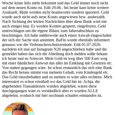
Woche keine Info mehr bekommt und das Geld immer noch nicht
auf dem neuen Konto ist. Edit 29.06.: bis heute kam keine weitere
Auskunft, Mails werden nicht beantwortet sondern ignoriert. Geld
wurde auch nicht aufs neue Konto angewiesen bzw. ausbezahlt.
Nach Sichtung der letzten Nachrichten über diese Bank wird mir
auch einiges klar. Es werden Konten gesperrt, eingefroren, Geld
unterschlagen um die eigene Bilanz zum Jahresabschluss zu
beschönigen. Ich habe mittlerweile auch einen Anwalt eingeschaltet
der sich der Sache nun annimmt. BaFin wurde ebenfalls informiert
genauso wie die Verbraucherschutzzentrale. Edit 01.07.2026:
nachdem ich mal auf Instagram N26 angeschrieben habe und die
gemeldet haben das sich die Abteilung doch melden sollte bekam
ich heute mal ne Antwort. Mein Geld ist weg über 500 Euro weg
mit einer dämlichen Antwort das alles im Einklang mit Gesetzen etc.
Von statten gegangen wäre. Ist schon erstaunlich das sich eine Bank
das Recht heraus nimmt von meinem Gehalt, vom Kindergeld etc.
Das Geld einzubehalten und zu meinen es wäre alles rechtens. Mich
interessiert es schon ernsthaft wo das Geld hin ist. Achja, die
abgehenden Transaktionen wurden abgelehnt, wären diese
durchgegangen wäre es verständlich aber es wurden ALLE
abgelehnt, wodurch mir hier nochmals schaden entstanden ist.