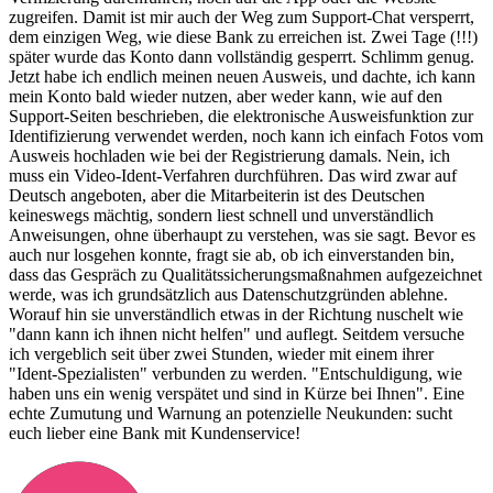
zugreifen. Damit ist mir auch der Weg zum Support-Chat versperrt,
dem einzigen Weg, wie diese Bank zu erreichen ist. Zwei Tage (!!!)
später wurde das Konto dann vollständig gesperrt. Schlimm genug.
Jetzt habe ich endlich meinen neuen Ausweis, und dachte, ich kann
mein Konto bald wieder nutzen, aber weder kann, wie auf den
Support-Seiten beschrieben, die elektronische Ausweisfunktion zur
Identifizierung verwendet werden, noch kann ich einfach Fotos vom
Ausweis hochladen wie bei der Registrierung damals. Nein, ich
muss ein Video-Ident-Verfahren durchführen. Das wird zwar auf
Deutsch angeboten, aber die Mitarbeiterin ist des Deutschen
keineswegs mächtig, sondern liest schnell und unverständlich
Anweisungen, ohne überhaupt zu verstehen, was sie sagt. Bevor es
auch nur losgehen konnte, fragt sie ab, ob ich einverstanden bin,
dass das Gespräch zu Qualitätssicherungsmaßnahmen aufgezeichnet
werde, was ich grundsätzlich aus Datenschutzgründen ablehne.
Worauf hin sie unverständlich etwas in der Richtung nuschelt wie
"dann kann ich ihnen nicht helfen" und auflegt. Seitdem versuche
ich vergeblich seit über zwei Stunden, wieder mit einem ihrer
"Ident-Spezialisten" verbunden zu werden. "Entschuldigung, wie
haben uns ein wenig verspätet und sind in Kürze bei Ihnen". Eine
echte Zumutung und Warnung an potenzielle Neukunden: sucht
euch lieber eine Bank mit Kundenservice!