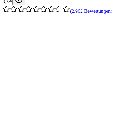
3,5
/5
(
2.962
Bewertungen)