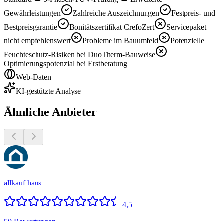
Gewährleistungen
Zahlreiche Auszeichnungen
Festpreis- und
Bestpreisgarantie
Bonitätszertifikat CrefoZert
Servicepaket
nicht empfehlenswert
Probleme im Bauumfeld
Potenzielle
Feuchteschutz-Risiken bei DuoTherm-Bauweise
Optimierungspotenzial bei Erstberatung
Web-Daten
KI-gestützte Analyse
Ähnliche Anbieter
allkauf haus
4,5