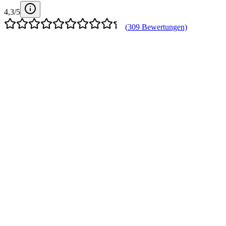
4,3
/5
(
309
Bewertungen)