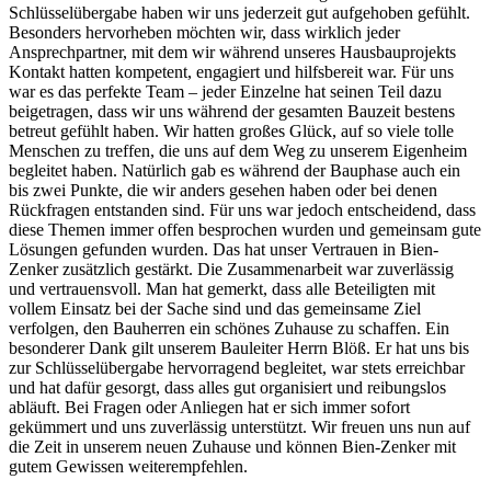
Schlüsselübergabe haben wir uns jederzeit gut aufgehoben gefühlt.
Besonders hervorheben möchten wir, dass wirklich jeder
Ansprechpartner, mit dem wir während unseres Hausbauprojekts
Kontakt hatten kompetent, engagiert und hilfsbereit war. Für uns
war es das perfekte Team – jeder Einzelne hat seinen Teil dazu
beigetragen, dass wir uns während der gesamten Bauzeit bestens
betreut gefühlt haben. Wir hatten großes Glück, auf so viele tolle
Menschen zu treffen, die uns auf dem Weg zu unserem Eigenheim
begleitet haben. Natürlich gab es während der Bauphase auch ein
bis zwei Punkte, die wir anders gesehen haben oder bei denen
Rückfragen entstanden sind. Für uns war jedoch entscheidend, dass
diese Themen immer offen besprochen wurden und gemeinsam gute
Lösungen gefunden wurden. Das hat unser Vertrauen in Bien-
Zenker zusätzlich gestärkt. Die Zusammenarbeit war zuverlässig
und vertrauensvoll. Man hat gemerkt, dass alle Beteiligten mit
vollem Einsatz bei der Sache sind und das gemeinsame Ziel
verfolgen, den Bauherren ein schönes Zuhause zu schaffen. Ein
besonderer Dank gilt unserem Bauleiter Herrn Blöß. Er hat uns bis
zur Schlüsselübergabe hervorragend begleitet, war stets erreichbar
und hat dafür gesorgt, dass alles gut organisiert und reibungslos
abläuft. Bei Fragen oder Anliegen hat er sich immer sofort
gekümmert und uns zuverlässig unterstützt. Wir freuen uns nun auf
die Zeit in unserem neuen Zuhause und können Bien-Zenker mit
gutem Gewissen weiterempfehlen.