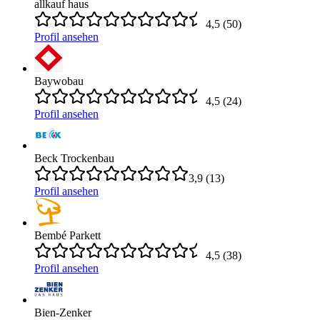
allkauf haus
4,5
(
50
)
Profil ansehen
Baywobau
4,5
(
24
)
Profil ansehen
Beck Trockenbau
3,9
(
13
)
Profil ansehen
Bembé Parkett
4,5
(
38
)
Profil ansehen
Bien-Zenker