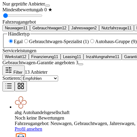
Nur geprüfte Anbieter
Mindestbewertung
ab
0
★
Fahrzeugangebot
Neuwagen
11
Gebrauchtwagen
12
Jahreswagen
2
Nutzfahrzeuge
11
Händlertyp
Egal
Gebrauchtwagen-Spezialist (1)
Autohaus-Gruppe (9)
Serviceleistungen
Werkstatt
12
Finanzierung
11
Leasing
11
Inzahlungnahme
11
Garant
Gebrauchtwagen-Garantie angeboten
3
13
Anbieter
Filter
Sortieren:
ahg Autohandelsgesellschaft
Noch keine Bewertungen
Fahrzeugangebot
:
Neuwagen, Gebrauchtwagen, Jahreswagen, 
Profil ansehen