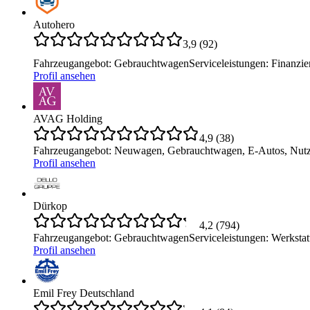
Autohero
3,9
(
92
)
Fahrzeugangebot
:
Gebrauchtwagen
Serviceleistungen
:
Finanzie
Profil ansehen
AVAG Holding
4,9
(
38
)
Fahrzeugangebot
:
Neuwagen, Gebrauchtwagen, E-Autos, Nutz
Profil ansehen
Dürkop
4,2
(
794
)
Fahrzeugangebot
:
Gebrauchtwagen
Serviceleistungen
:
Werkstat
Profil ansehen
Emil Frey Deutschland