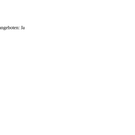
angeboten
:
Ja