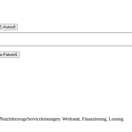
E-Autos
8
ie-Pakete
5
Nutzfahrzeuge
Serviceleistungen
:
Werkstatt, Finanzierung, Leasing