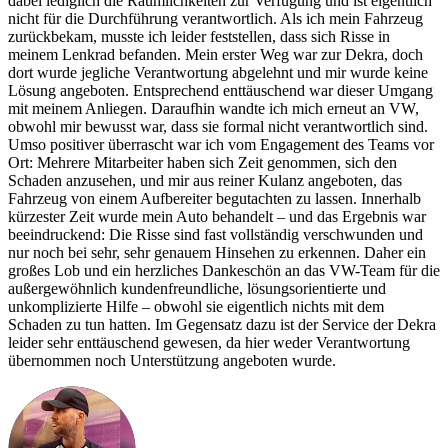
dabei lediglich die Räumlichkeiten zur Verfügung und ist eigentlich
nicht für die Durchführung verantwortlich. Als ich mein Fahrzeug
zurückbekam, musste ich leider feststellen, dass sich Risse in
meinem Lenkrad befanden. Mein erster Weg war zur Dekra, doch
dort wurde jegliche Verantwortung abgelehnt und mir wurde keine
Lösung angeboten. Entsprechend enttäuschend war dieser Umgang
mit meinem Anliegen. Daraufhin wandte ich mich erneut an VW,
obwohl mir bewusst war, dass sie formal nicht verantwortlich sind.
Umso positiver überrascht war ich vom Engagement des Teams vor
Ort: Mehrere Mitarbeiter haben sich Zeit genommen, sich den
Schaden anzusehen, und mir aus reiner Kulanz angeboten, das
Fahrzeug von einem Aufbereiter begutachten zu lassen. Innerhalb
kürzester Zeit wurde mein Auto behandelt – und das Ergebnis war
beeindruckend: Die Risse sind fast vollständig verschwunden und
nur noch bei sehr, sehr genauem Hinsehen zu erkennen. Daher ein
großes Lob und ein herzliches Dankeschön an das VW-Team für die
außergewöhnlich kundenfreundliche, lösungsorientierte und
unkomplizierte Hilfe – obwohl sie eigentlich nichts mit dem
Schaden zu tun hatten. Im Gegensatz dazu ist der Service der Dekra
leider sehr enttäuschend gewesen, da hier weder Verantwortung
übernommen noch Unterstützung angeboten wurde.