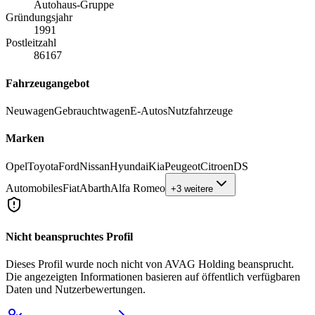
Autohaus-Gruppe
Gründungsjahr
1991
Postleitzahl
86167
Fahrzeugangebot
Neuwagen
Gebrauchtwagen
E-Autos
Nutzfahrzeuge
Marken
Opel
Toyota
Ford
Nissan
Hyundai
Kia
Peugeot
Citroen
DS
Automobiles
Fiat
Abarth
Alfa Romeo
+3 weitere
Nicht beanspruchtes Profil
Dieses Profil wurde noch nicht von
AVAG Holding
beansprucht.
Die angezeigten Informationen basieren auf öffentlich verfügbaren
Daten und Nutzerbewertungen.