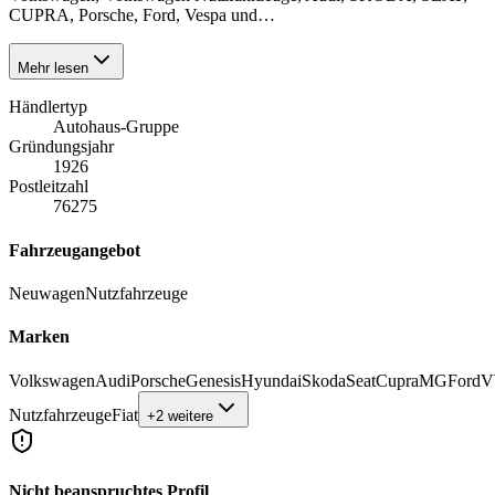
CUPRA, Porsche, Ford, Vespa und…
Mehr lesen
Händlertyp
Autohaus-Gruppe
Gründungsjahr
1926
Postleitzahl
76275
Fahrzeugangebot
Neuwagen
Nutzfahrzeuge
Marken
Volkswagen
Audi
Porsche
Genesis
Hyundai
Skoda
Seat
Cupra
MG
Ford
Nutzfahrzeuge
Fiat
+2 weitere
Nicht beanspruchtes Profil