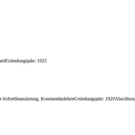
arif
Gründungsjahr
:
1925
-Sofortfinanzierung, Konstantdarlehen
Gründungsjahr
:
1929
Abschluss