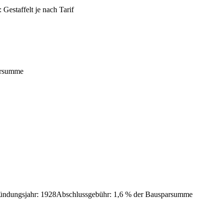
:
Gestaffelt je nach Tarif
arsumme
ündungsjahr
:
1928
Abschlussgebühr
:
1,6 % der Bausparsumme