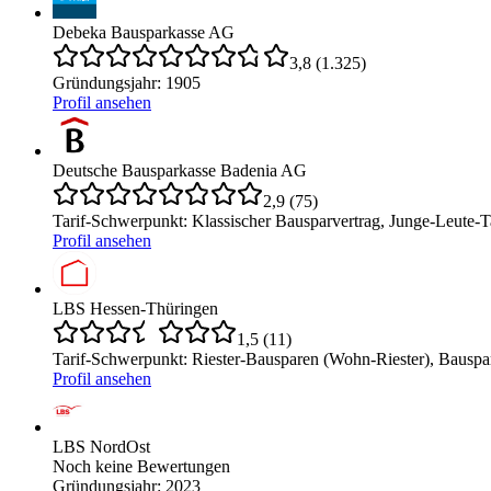
Debeka Bausparkasse AG
3,8
(
1.325
)
Gründungsjahr
:
1905
Profil ansehen
Deutsche Bausparkasse Badenia AG
2,9
(
75
)
Tarif-Schwerpunkt
:
Klassischer Bausparvertrag, Junge-Leute-T
Profil ansehen
LBS Hessen-Thüringen
1,5
(
11
)
Tarif-Schwerpunkt
:
Riester-Bausparen (Wohn-Riester), Bauspar
Profil ansehen
LBS NordOst
Noch keine Bewertungen
Gründungsjahr
:
2023