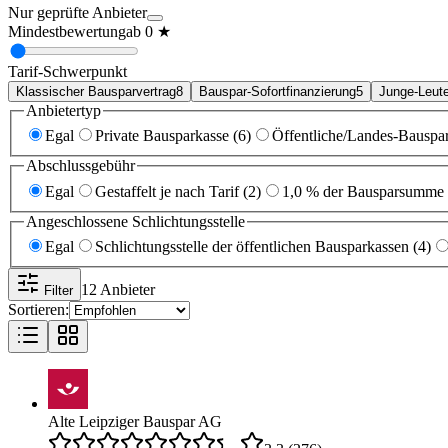
Nur geprüfte Anbieter
Mindestbewertung
ab
0
★
Tarif-Schwerpunkt
Klassischer Bausparvertrag
8
Bauspar-Sofortfinanzierung
5
Junge-Leute
Anbietertyp
Egal
Private Bausparkasse (6)
Öffentliche/Landes-Bauspa
Abschlussgebühr
Egal
Gestaffelt je nach Tarif (2)
1,0 % der Bausparsumme 
Angeschlossene Schlichtungsstelle
Egal
Schlichtungsstelle der öffentlichen Bausparkassen (4)
12
Anbieter
Filter
Sortieren:
Alte Leipziger Bauspar AG