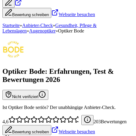
Webseite besuchen
Bewertung schreiben
Startseite
»
Anbieter-Check
»
Gesundheit, Pflege &
Lebenslagen
»
Augenoptiker
»
Optiker Bode
Optiker Bode
: Erfahrungen, Test &
Bewertungen 2026
Nicht verifiziert
Ist Optiker Bode seriös? Der unabhängige Anbieter-Check.
4,6
203
Bewertung
en
Webseite besuchen
Bewertung schreiben