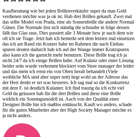
Kaufberatung wie bei jeden Brillenverkäufer super da man Geld
verdienen möchte was ja ok ist. Hab drei Brillen gekauft. Zwei mal
das selbe Model von Prada, eine als Sonnenbrille die andere Normal
Gläser. Die Normale löst sich ständig die schraube in folge dessen
fällt das Glas raus. Dies passiert alle 3 Monate bzw je nach dem wie
oft ich sie Trage. Jetzt hab ich bemerkt seit dem letzten mal einsetzen
das ich am Rand ein Kratzer habe im Rahmen die nach Einbau
spuren deuten dadurch hab ich auf der Wange immer Kratzspuren
also kann ich die garnicht mehr benutzen. Diese Brille trag ich ja
nicht 24/7 da ich einige Brillen habe. Auf Kulanz oder einer Lösung
beider seits wurde verhemmt blockiert vom Store manager der leider
und das mein ich ernst ein von Oben herab behandelt (Viele
weibliche MA sind aber super nett) liegt wohl an der Adresse das
der Herr denkt er sei was besseres. Ich sag mal so die Konkurrenz
mit dem F. ist deutlich Kulanter. Ich find traurig da ich echt viel
Geld da gelassen hab für die drei Brillen und diese eine Brille
wirklich ein Sonntagsmodell ist. Auch von der Qualität einer
Designer Brille bin ich maßlos enttäuscht. Kauft wo anders, schade
für die guten Mitarbeiter aber der High Society Manager möchte es
ja nicht anders.