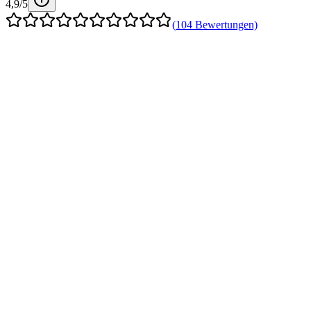
4,9
/5
(
104
Bewertungen)