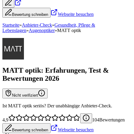
Webseite besuchen
Bewertung schreiben
Startseite
»
Anbieter-Check
»
Gesundheit, Pflege &
Lebenslagen
»
Augenoptiker
»
MATT optik
MATT optik
: Erfahrungen, Test &
Bewertungen 2026
Nicht verifiziert
Ist MATT optik seriös? Der unabhängige Anbieter-Check.
4,9
104
Bewertung
en
Webseite besuchen
Bewertung schreiben