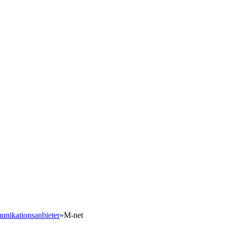
nikationsanbieter
»
M-net