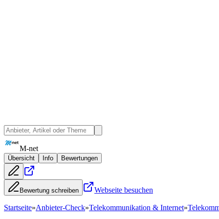
M-net
Übersicht
Info
Bewertungen
Webseite besuchen
Bewertung schreiben
Startseite
»
Anbieter-Check
»
Telekommunikation & Internet
»
Telekommu