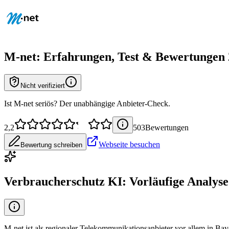
M-net
: Erfahrungen, Test & Bewertungen
Nicht verifiziert
Ist M-net seriös? Der unabhängige Anbieter-Check.
2,2
503
Bewertung
en
Webseite besuchen
Bewertung schreiben
Verbraucherschutz KI: Vorläufige Analyse
M-net ist als regionaler Telekommunikationsanbieter vor allem in Baye