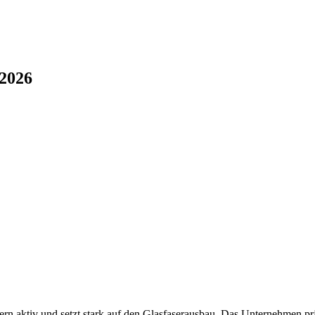
 2026
rn aktiv und setzt stark auf den Glasfaserausbau. Das Unternehmen präse