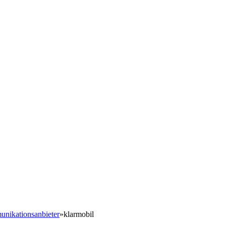
nikationsanbieter
»
klarmobil