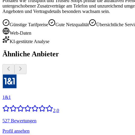
Portalen wie Trustpilot und Trusted Shops primär die attraktiven Pr
untergeschobener Zusatzverträge am Telefon und unzureichend umgeset
Angeboten und Vertragsdetails besonders wachsam sein.
Günstige Tarifpreise
Gute Netzqualität
Übersichtliche Serv
Web-Daten
KI-gestützte Analyse
Ähnliche Anbieter
1&1
2,0
527 Bewertungen
Profil ansehen