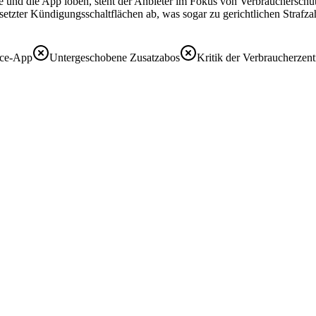
eise und die App loben, steht der Anbieter im Fokus von Verbrauchersc
zter Kündigungsschaltflächen ab, was sogar zu gerichtlichen Strafzahl
ice-App
Untergeschobene Zusatzabos
Kritik der Verbraucherzent