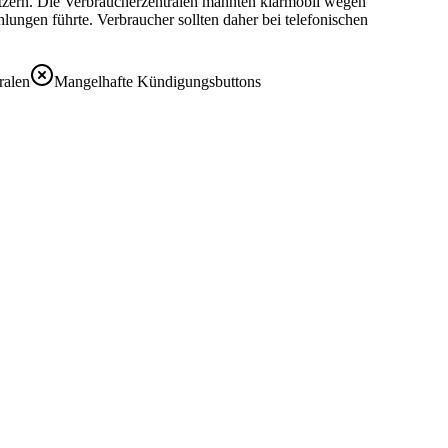
hützern. Die Verbraucherzentralen mahnten klarmobil wegen
ungen führte. Verbraucher sollten daher bei telefonischen
ralen
Mangelhafte Kündigungsbuttons