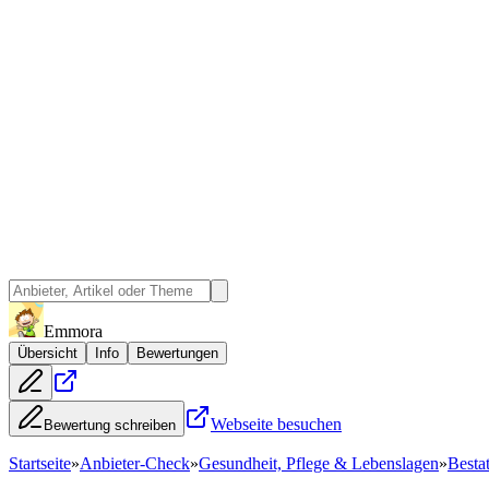
Emmora
Übersicht
Info
Bewertungen
Webseite besuchen
Bewertung schreiben
Startseite
»
Anbieter-Check
»
Gesundheit, Pflege & Lebenslagen
»
Besta