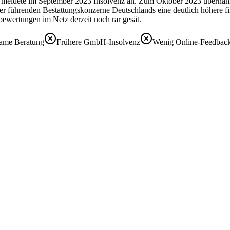
 meldete im September 2023 Insolvenz an. Zum Oktober 2023 übernahm
er führenden Bestattungskonzerne Deutschlands eine deutlich höhere fin
ewertungen im Netz derzeit noch rar gesät.
same Beratung
Frühere GmbH-Insolvenz
Wenig Online-Feedbac