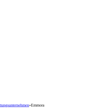
ttungsunternehmen
»
Emmora