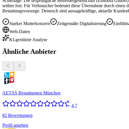
Schieflage: Die ursprüngliche Betreibergesellschaft (Emmora GmbH)
seither fort. Für Verbraucher bedeutet diese Übernahme durch einen d
Bestattungsvorsorge. Dennoch sind aussagekräftige, aktuelle Kundenb
Starker Mutterkonzern
Zeitgemäße Digitalisierung
Einfühl
Web-Daten
KI-gestützte Analyse
Ähnliche Anbieter
AETAS Bestattungen München
4,7
82 Bewertungen
Profil ansehen