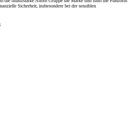
 die finanzstarke Ahorn Gruppe die Marke und führt die Plattform
anzielle Sicherheit, insbesondere bei der sensiblen
k