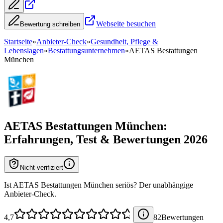
Webseite besuchen
Bewertung schreiben
Startseite
»
Anbieter-Check
»
Gesundheit, Pflege &
Lebenslagen
»
Bestattungsunternehmen
»
AETAS Bestattungen
München
AETAS Bestattungen München
:
Erfahrungen, Test & Bewertungen 2026
Nicht verifiziert
Ist AETAS Bestattungen München seriös? Der unabhängige
Anbieter-Check.
4,7
82
Bewertung
en