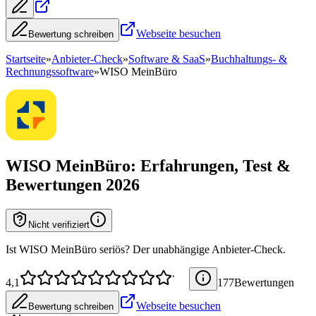
Webseite besuchen
Bewertung schreiben
Startseite
»
Anbieter-Check
»
Software & SaaS
»
Buchhaltungs- &
Rechnungssoftware
»
WISO MeinBüro
WISO MeinBüro
: Erfahrungen, Test &
Bewertungen 2026
Nicht verifiziert
Ist WISO MeinBüro seriös? Der unabhängige Anbieter-Check.
4,1
177
Bewertung
en
Webseite besuchen
Bewertung schreiben