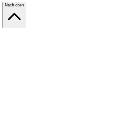
Nach oben