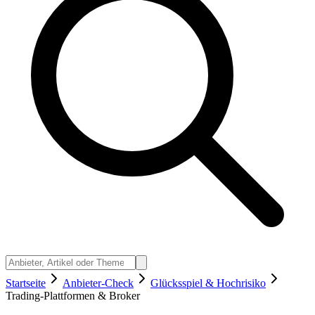
Startseite
Anbieter-Check
Glücksspiel & Hochrisiko
Trading-Plattformen & Broker