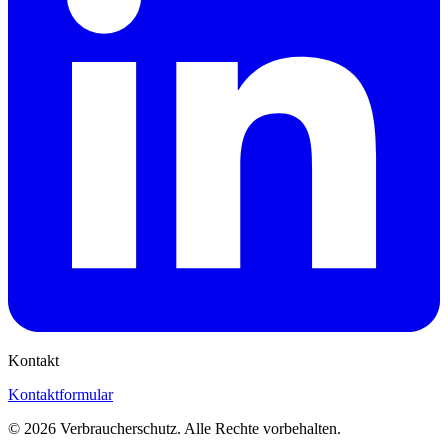
Kontakt
Kontaktformular
©
2026
Verbraucherschutz. Alle Rechte vorbehalten.