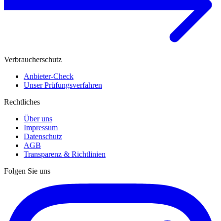
Verbraucherschutz
Anbieter-Check
Unser Prüfungsverfahren
Rechtliches
Über uns
Impressum
Datenschutz
AGB
Transparenz & Richtlinien
Folgen Sie uns