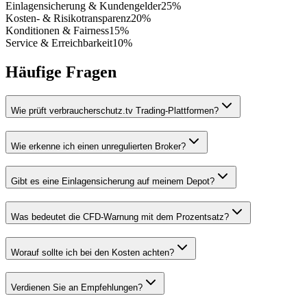
Einlagensicherung & Kundengelder
25
%
Kosten- & Risikotransparenz
20
%
Konditionen & Fairness
15
%
Service & Erreichbarkeit
10
%
Häufige Fragen
Wie prüft verbraucherschutz.tv Trading-Plattformen?
Wie erkenne ich einen unregulierten Broker?
Gibt es eine Einlagensicherung auf meinem Depot?
Was bedeutet die CFD-Warnung mit dem Prozentsatz?
Worauf sollte ich bei den Kosten achten?
Verdienen Sie an Empfehlungen?