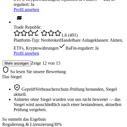
reguliert
:
Ja
Profil ansehen
Trade Republic
1,6
(
491
)
Plattform-Typ
:
Neobroker
Handelbare Anlageklassen
:
Aktien,
ETFs, Kryptowährungen
BaFin-reguliert
:
Ja
Profil ansehen
Zeige
12
von
15
Mehr anzeigen
So lesen Sie unsere Bewertung
Das Siegel
Geprüft
Verbraucherschutz-Prüfung bestanden, Siegel
aktuell.
Anbieter ohne Siegel wurden von uns nicht bewertet — das
Siegel wird ausschließlich nach einer bestandenen, aktuellen
Prüfung vergeben.
So entsteht das Ergebnis
Regulierung & Lizenzierung
30
%