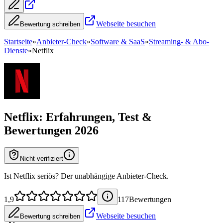
Webseite besuchen
Bewertung schreiben
Startseite
»
Anbieter-Check
»
Software & SaaS
»
Streaming- & Abo-
Dienste
»
Netflix
Netflix
: Erfahrungen, Test &
Bewertungen 2026
Nicht verifiziert
Ist Netflix seriös? Der unabhängige Anbieter-Check.
1,9
117
Bewertung
en
Webseite besuchen
Bewertung schreiben