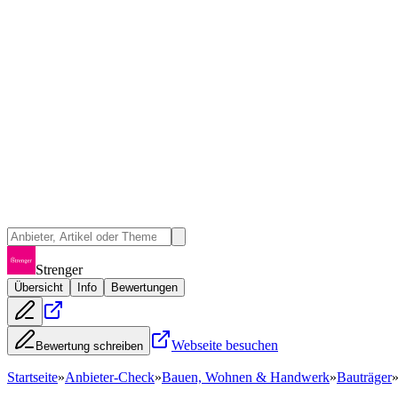
Strenger
Übersicht
Info
Bewertungen
Webseite besuchen
Bewertung schreiben
Startseite
»
Anbieter-Check
»
Bauen, Wohnen & Handwerk
»
Bauträger