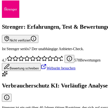
Strenger
: Erfahrungen, Test & Bewertung
Nicht verifiziert
Ist Strenger seriös? Der unabhängige Anbieter-Check.
4,7
578
Bewertung
en
Webseite besuchen
Bewertung schreiben
Verbraucherschutz KI: Vorläufige Analyse
Strenger ist ein seit über 40 Jahren tätiger Bauträger, der sich auf g