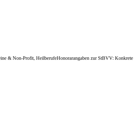
eine & Non-Profit, Heilberufe
Honorarangaben zur StBVV
:
Konkrete