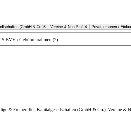
sellschaften (GmbH & Co.)
8
Vereine & Non-Profit
4
Privatpersonen / Eink
f StBVV / Gebührenrahmen (2)
ändige & Freiberufler, Kapitalgesellschaften (GmbH & Co.), Vereine & N