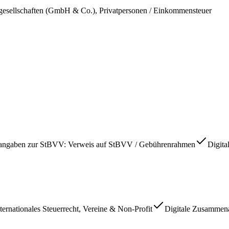
algesellschaften (GmbH & Co.), Privatpersonen / Einkommensteuer
angaben zur StBVV
:
Verweis auf StBVV / Gebührenrahmen
Digita
ernationales Steuerrecht, Vereine & Non-Profit
Digitale Zusammena