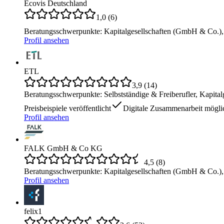
Ecovis Deutschland
1,0
(
6
)
Beratungsschwerpunkte
:
Kapitalgesellschaften (GmbH & Co.), 
Profil ansehen
ETL
3,9
(
14
)
Beratungsschwerpunkte
:
Selbstständige & Freiberufler, Kapit
Preisbeispiele veröffentlicht
Digitale Zusammenarbeit mögli
Profil ansehen
FALK GmbH & Co KG
4,5
(
8
)
Beratungsschwerpunkte
:
Kapitalgesellschaften (GmbH & Co.),
Profil ansehen
felix1