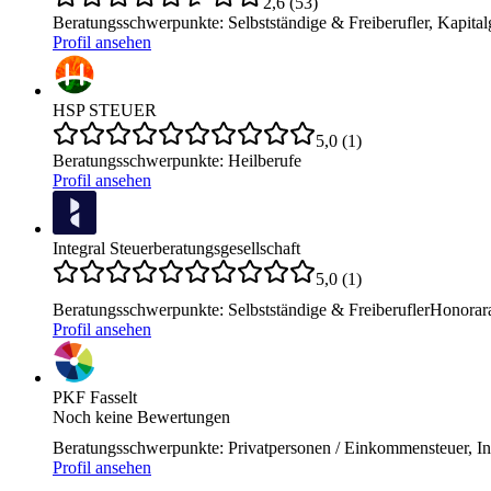
2,6
(
53
)
Beratungsschwerpunkte
:
Selbstständige & Freiberufler, Kapit
Profil ansehen
HSP STEUER
5,0
(
1
)
Beratungsschwerpunkte
:
Heilberufe
Profil ansehen
Integral Steuerberatungsgesellschaft
5,0
(
1
)
Beratungsschwerpunkte
:
Selbstständige & Freiberufler
Honorar
Profil ansehen
PKF Fasselt
Noch keine Bewertungen
Beratungsschwerpunkte
:
Privatpersonen / Einkommensteuer, Int
Profil ansehen