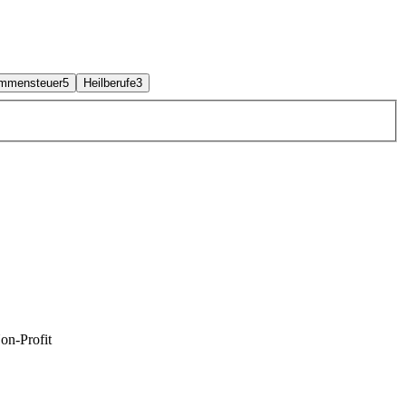
ommensteuer
5
Heilberufe
3
on-Profit