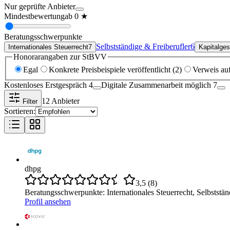
Nur geprüfte Anbieter
Mindestbewertung
ab
0
★
Beratungsschwerpunkte
Selbstständige & Freiberufler
6
Internationales Steuerrecht
7
Kapitalge
Honorarangaben zur StBVV
Egal
Konkrete Preisbeispiele veröffentlicht (2)
Verweis au
Kostenloses Erstgespräch
4
Digitale Zusammenarbeit möglich
7
12
Anbieter
Filter
Sortieren:
dhpg
3,5
(
8
)
Beratungsschwerpunkte
:
Internationales Steuerrecht, Selbstst
Profil ansehen