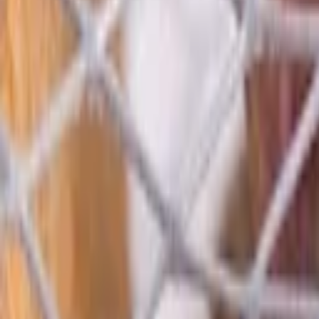
Startseite
»
Glücksspiel
»
Glücksspielverluste - Schadenersatz auch ohn
Glücksspiel
,
Verbraucherschutz
31.01.2022
Glücksspielverluste - Schadenersatz auch ohne Recht