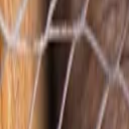
Verluste sind immer ärgerlich - da machen
Glücksspielverluste
keine 
Juristisch gesehen war das Angebot solcher Gewinnspiel-Möglichkei
hier gute Einnahmemöglichkeiten und und boten weiter
Glücksspiele
Urteile zu Glücksspielverlusten
In der Vergangenheit haben allerdings zahlreiche deutsche Gerichte S
angemeldet sind, bedeutet ein deutsches Urteil eine konkrete Auszahl
allerdings deutlich schwerer durchzusetzen ist. Auch hier ergibt sic
Casinos in die Schadenersatzpfllicht zu nehmen. So gibt es Urteile z.
Schadenersatz auch ohne Rechtsschutz
Die von deutschen Anwälten durchgesetzen Entschädigungen liegen 
Urteile gegen Online-Casinos
durchsetzen konnten: "Je höher die Sum
Liste von Online-Casinos auch eine Prozesskostenfinanzierung an. Da
finanzielle Risiko einer Klage.
Eine detaillierte Zusammenfassung zum Thema finden Sie auf einer 