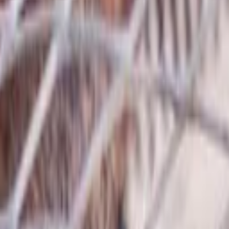
e Rechtsschutz möglich
sschutz möglich