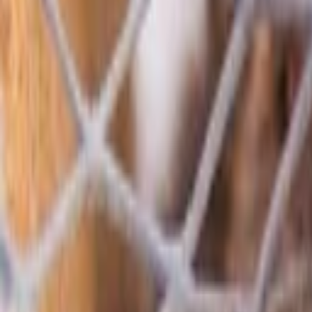
Redaktion:
Verbraucherschutz-TV-Redaktion
Teilen Sie dies über: