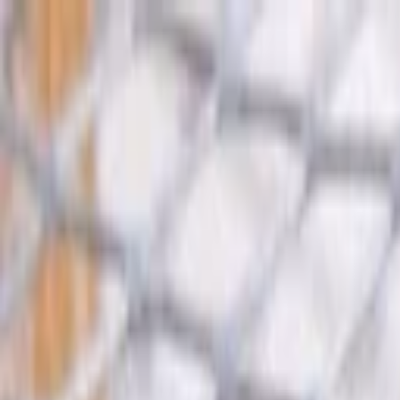
Zum Inhalt springen
Geld & Finanzen
Gesundheit
Immobilien
Reise
Versicherungen
Beschwerde einreichen