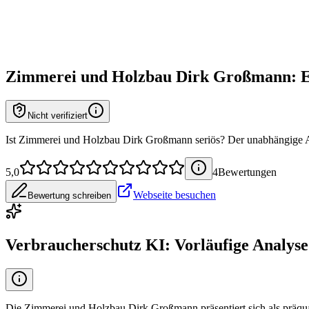
Zimmerei und Holzbau Dirk Großmann
: 
Nicht verifiziert
Ist Zimmerei und Holzbau Dirk Großmann seriös? Der unabhängige 
5,0
4
Bewertung
en
Webseite besuchen
Bewertung schreiben
Verbraucherschutz KI: Vorläufige Analyse
Die Zimmerei und Holzbau Dirk Großmann präsentiert sich als präqua