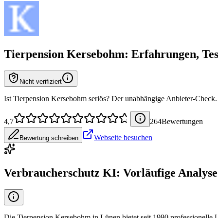
Tierpension Kersebohm
: Erfahrungen, Te
Nicht verifiziert
Ist Tierpension Kersebohm seriös? Der unabhängige Anbieter-Check.
4,7
264
Bewertung
en
Webseite besuchen
Bewertung schreiben
Verbraucherschutz KI: Vorläufige Analyse
Die Tierpension Kersebohm in Lünen bietet seit 1990 professionelle