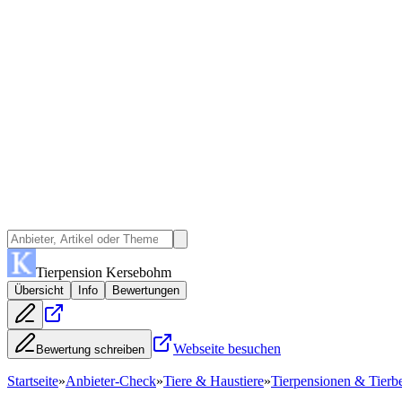
Tierpension Kersebohm
Übersicht
Info
Bewertungen
Webseite besuchen
Bewertung schreiben
Startseite
»
Anbieter-Check
»
Tiere & Haustiere
»
Tierpensionen & Tierb