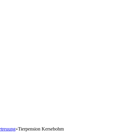
etreuung
»
Tierpension Kersebohm