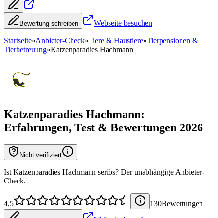
Webseite besuchen
Bewertung schreiben
Startseite
»
Anbieter-Check
»
Tiere & Haustiere
»
Tierpensionen &
Tierbetreuung
»
Katzenparadies Hachmann
Katzenparadies Hachmann
:
Erfahrungen, Test & Bewertungen 2026
Nicht verifiziert
Ist Katzenparadies Hachmann seriös? Der unabhängige Anbieter-
Check.
4,5
130
Bewertung
en