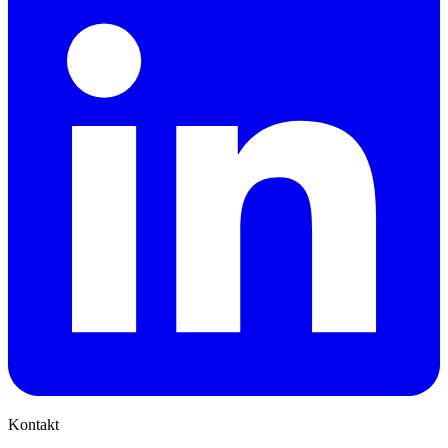
Kontakt