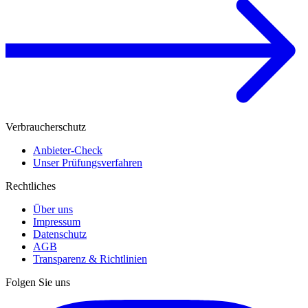
Verbraucherschutz
Anbieter-Check
Unser Prüfungsverfahren
Rechtliches
Über uns
Impressum
Datenschutz
AGB
Transparenz & Richtlinien
Folgen Sie uns