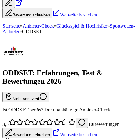
Webseite besuchen
Bewertung schreiben
Startseite
»
Anbieter-Check
»
Glücksspiel & Hochrisiko
»
Sportwetten-
Anbieter
»
ODDSET
ODDSET
: Erfahrungen, Test &
Bewertungen 2026
Nicht verifiziert
Ist ODDSET seriös? Der unabhängige Anbieter-Check.
3,5
10
Bewertung
en
Webseite besuchen
Bewertung schreiben