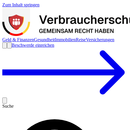
Zum Inhalt springen
Geld & Finanzen
Gesundheit
Immobilien
Reise
Versicherungen
Beschwerde einreichen
Suche