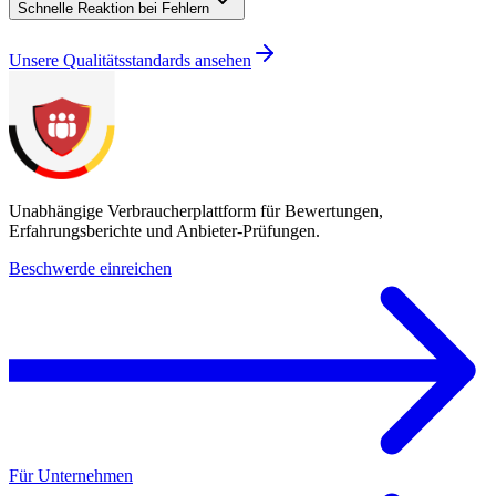
Schnelle Reaktion bei Fehlern
Unsere Qualitätsstandards ansehen
Unabhängige Verbraucherplattform für Bewertungen,
Erfahrungsberichte und Anbieter-Prüfungen.
Beschwerde einreichen
Für Unternehmen