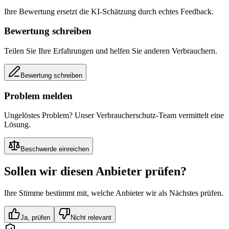
Ihre Bewertung ersetzt die KI-Schätzung durch echtes Feedback.
Bewertung schreiben
Teilen Sie Ihre Erfahrungen und helfen Sie anderen Verbrauchern.
Bewertung schreiben
Problem melden
Ungelöstes Problem? Unser Verbraucherschutz-Team vermittelt eine
Lösung.
Beschwerde einreichen
Sollen wir diesen Anbieter prüfen?
Ihre Stimme bestimmt mit, welche Anbieter wir als Nächstes prüfen.
Ja, prüfen
Nicht relevant