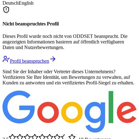
Deutsch
English
Nicht beanspruchtes Profil
Dieses Profil wurde noch nicht von
ODDSET
beansprucht. Die
angezeigten Informationen basieren auf öffentlich verfügbaren
Daten und Nutzerbewertungen.
Profil beanspruchen
Sind Sie der Inhaber oder Vertreter dieses Unternehmens?
Verifizieren Sie Ihre Identität, um Bewertungen zu verwalten, auf
Kunden zu antworten und ein verifiziertes Profil-Siegel zu erhalten.