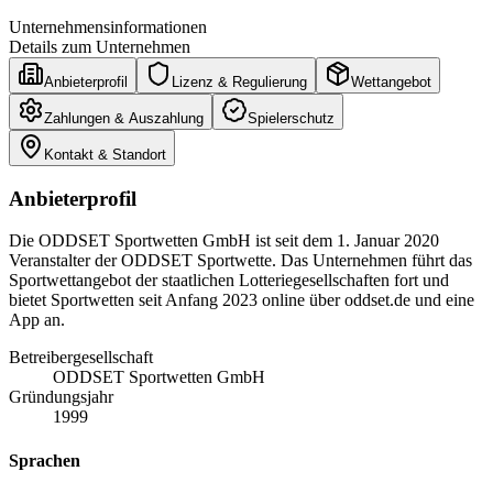
Unternehmensinformationen
Details zum Unternehmen
Anbieterprofil
Lizenz & Regulierung
Wettangebot
Zahlungen & Auszahlung
Spielerschutz
Kontakt & Standort
Anbieterprofil
Die ODDSET Sportwetten GmbH ist seit dem 1. Januar 2020
Veranstalter der ODDSET Sportwette. Das Unternehmen führt das
Sportwettangebot der staatlichen Lotteriegesellschaften fort und
bietet Sportwetten seit Anfang 2023 online über oddset.de und eine
App an.
Betreibergesellschaft
ODDSET Sportwetten GmbH
Gründungsjahr
1999
Sprachen