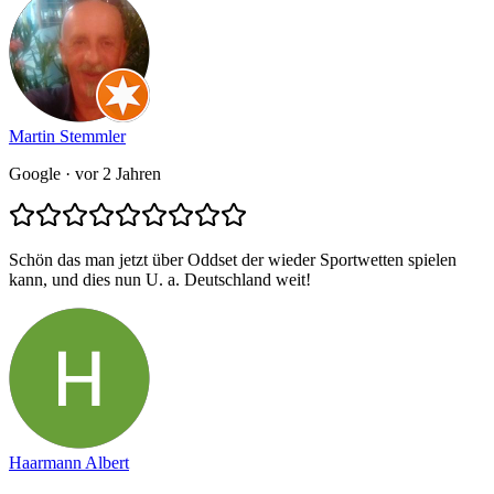
Martin Stemmler
Google
· vor 2 Jahren
Schön das man jetzt über Oddset der wieder Sportwetten spielen
kann, und dies nun U. a. Deutschland weit!
Haarmann Albert