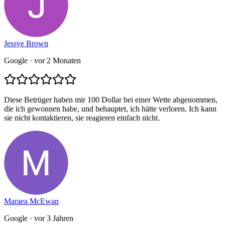
Jessye Brown
Google
· vor 2 Monaten
Diese Betrüger haben mir 100 Dollar bei einer Wette abgenommen,
die ich gewonnen habe, und behauptet, ich hätte verloren. Ich kann
sie nicht kontaktieren, sie reagieren einfach nicht.
Maraea McEwan
Google
· vor 3 Jahren