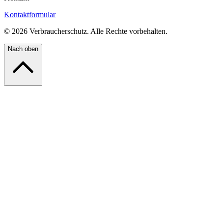
Kontaktformular
©
2026
Verbraucherschutz. Alle Rechte vorbehalten.
Nach oben