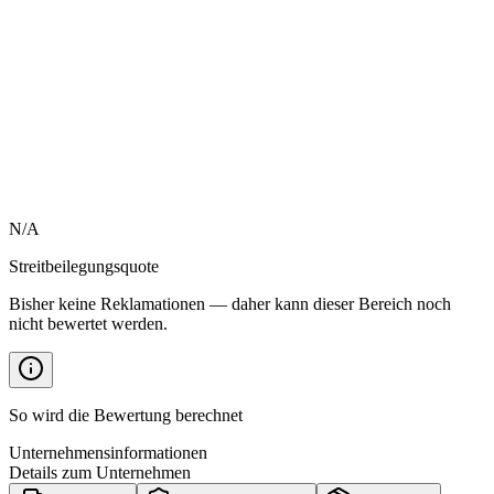
N/A
Streitbeilegungsquote
Bisher keine Reklamationen — daher kann dieser Bereich noch
nicht bewertet werden.
So wird die Bewertung berechnet
Unternehmensinformationen
Details zum Unternehmen