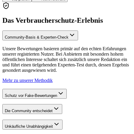
Das Verbraucherschutz-Erlebnis
Community-Basis & Experten-Check
Unsere Bewertungen basieren primär auf den echten Erfahrungen
unserer registrierten Nutzer. Bei Anbietern mit besonders hohem
öffentlichen Interesse schaltet sich zusätzlich unsere Redaktion ein
und führt einen tiefgehenden Experten-Test durch, dessen Ergebnis
gesondert ausgewiesen wird.
Mehr zu unserer Methodik
Schutz vor Fake-Bewertungen
Die Community entscheidet
Unkäufliche Unabhängigkeit