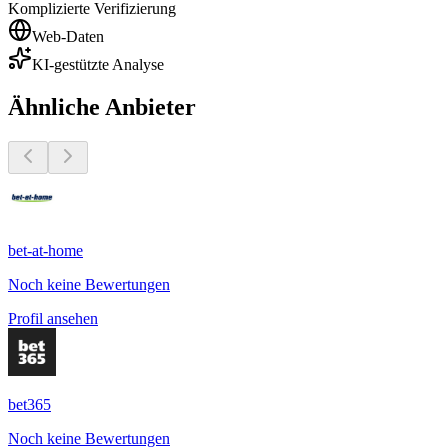
Komplizierte Verifizierung
Web-Daten
KI-gestützte Analyse
Ähnliche Anbieter
bet-at-home
Noch keine Bewertungen
Profil ansehen
bet365
Noch keine Bewertungen