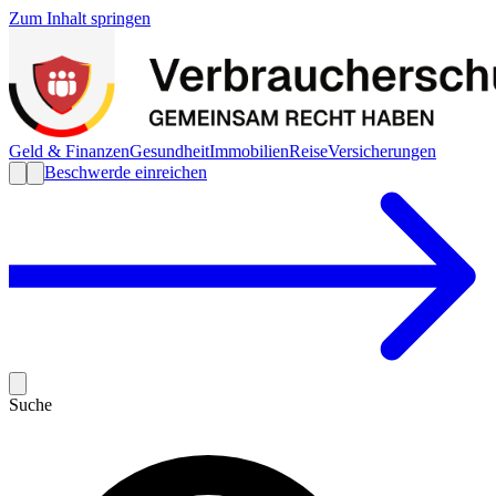
Zum Inhalt springen
Geld & Finanzen
Gesundheit
Immobilien
Reise
Versicherungen
Beschwerde einreichen
Suche