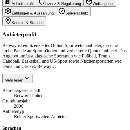
Anbieterprofil
Lizenz & Regulierung
Wettangebot
Zahlungen & Auszahlung
Spielerschutz
Kontakt & Standort
Anbieterprofil
Betway ist ein lizenzierter Online-Sportwettenanbieter, der eine
breite Palette an Sportmärkten und verbesserte Quoten anbietet. Das
Angebot umfasst klassische Sportarten wie Fußball, Tennis,
Handball, Basketball und US-Sport sowie Nischensportarten wie
Darts und Cricket. Betway…
Mehr lesen
Betreibergesellschaft
Betway Limited
Gründungsjahr
2006
Anbietertyp
Reiner Sportwetten-Anbieter
Sprachen