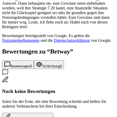
Antwort. Dann behaupten sie, eure Gewinne seien einbehalten
worden, weil ihre Strategie 7.20 lautet, eure finanzielle Situation
nicht für Glücksspiel geeignet sei oder ihr grundlos gegen ihre
Nutzungsbedingungen verstoßen hättet. Eure Gewinne sind dann
für immer weg. Leute, ich flehe euch an: Haltet euch von diesen
Betrügern fern!
Bewertungen bereitgestellt von Google. Es gelten die
Nutzungsbedingungen
und die
Datenschutzerklärung
von Google.
Bewertungen zu “
Betway
”
Bewertungen
0
Schlichtung
0
Noch keine Bewertungen
Seien Sie der Erste, der eine Bewertung schreibt und helfen Sie
anderen Verbrauchern bei ihrer Entscheidung.