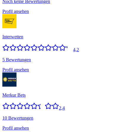
Noch keine Bewertungen
Profil ansehen
Interwetten
4,2
5 Bewertungen
Profil ansehen
Merkur Bets
2,4
10 Bewertungen
Profil ansehen