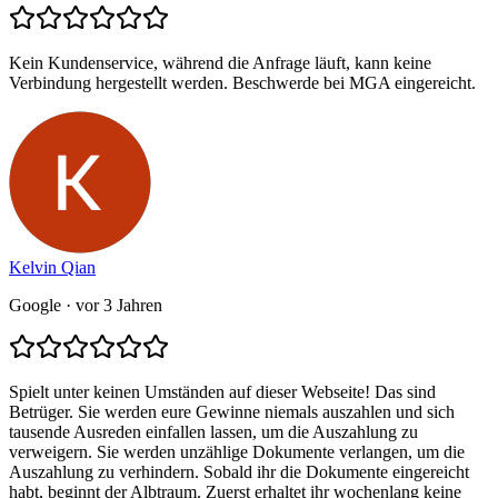
Kein Kundenservice, während die Anfrage läuft, kann keine
Verbindung hergestellt werden. Beschwerde bei MGA eingereicht.
Kelvin Qian
Google
· vor 3 Jahren
Spielt unter keinen Umständen auf dieser Webseite! Das sind
Betrüger. Sie werden eure Gewinne niemals auszahlen und sich
tausende Ausreden einfallen lassen, um die Auszahlung zu
verweigern. Sie werden unzählige Dokumente verlangen, um die
Auszahlung zu verhindern. Sobald ihr die Dokumente eingereicht
habt, beginnt der Albtraum. Zuerst erhaltet ihr wochenlang keine