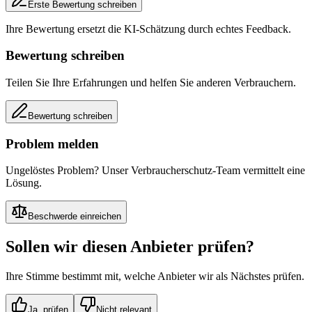
Erste Bewertung schreiben
Ihre Bewertung ersetzt die KI-Schätzung durch echtes Feedback.
Bewertung schreiben
Teilen Sie Ihre Erfahrungen und helfen Sie anderen Verbrauchern.
Bewertung schreiben
Problem melden
Ungelöstes Problem? Unser Verbraucherschutz-Team vermittelt eine
Lösung.
Beschwerde einreichen
Sollen wir diesen Anbieter prüfen?
Ihre Stimme bestimmt mit, welche Anbieter wir als Nächstes prüfen.
Ja, prüfen
Nicht relevant