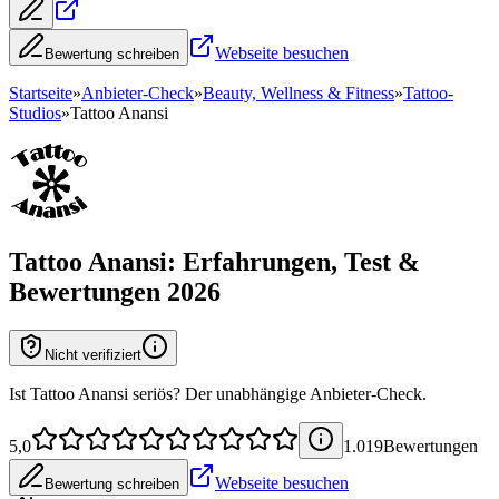
Webseite besuchen
Bewertung schreiben
Startseite
»
Anbieter-Check
»
Beauty, Wellness & Fitness
»
Tattoo-
Studios
»
Tattoo Anansi
Tattoo Anansi
: Erfahrungen, Test &
Bewertungen 2026
Nicht verifiziert
Ist Tattoo Anansi seriös? Der unabhängige Anbieter-Check.
5,0
1.019
Bewertung
en
Webseite besuchen
Bewertung schreiben