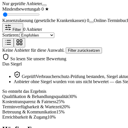
Nur geprüfte Anbieter
Mindestbewertung
ab
0
★
Kassenzulassung (gesetzliche Krankenkassen)
0
Online-Terminbuc
0
Anbieter
Filter
Sortieren:
Keine Anbieter für diese Auswahl.
Filter zurücksetzen
So lesen Sie unsere Bewertung
Das Siegel
Geprüft
Verbraucherschutz-Prüfung bestanden, Siegel aktue
Anbieter ohne Siegel wurden von uns nicht bewertet — das Sieg
So entsteht das Ergebnis
Qualifikation & Behandlungsqualität
30
%
Kostentransparenz & Fairness
25
%
Terminverfügbarkeit & Wartezeit
20
%
Betreuung & Kommunikation
15
%
Erreichbarkeit & Zugang
10
%