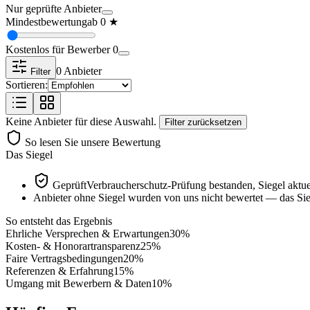
Nur geprüfte Anbieter
Mindestbewertung
ab
0
★
Kostenlos für Bewerber
0
0
Anbieter
Filter
Sortieren:
Keine Anbieter für diese Auswahl.
Filter zurücksetzen
So lesen Sie unsere Bewertung
Das Siegel
Geprüft
Verbraucherschutz-Prüfung bestanden, Siegel aktue
Anbieter ohne Siegel wurden von uns nicht bewertet — das Sieg
So entsteht das Ergebnis
Ehrliche Versprechen & Erwartungen
30
%
Kosten- & Honorartransparenz
25
%
Faire Vertragsbedingungen
20
%
Referenzen & Erfahrung
15
%
Umgang mit Bewerbern & Daten
10
%