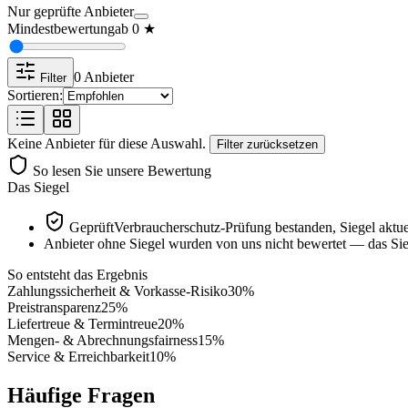
Nur geprüfte Anbieter
Mindestbewertung
ab
0
★
0
Anbieter
Filter
Sortieren:
Keine Anbieter für diese Auswahl.
Filter zurücksetzen
So lesen Sie unsere Bewertung
Das Siegel
Geprüft
Verbraucherschutz-Prüfung bestanden, Siegel aktue
Anbieter ohne Siegel wurden von uns nicht bewertet — das Sieg
So entsteht das Ergebnis
Zahlungssicherheit & Vorkasse-Risiko
30
%
Preistransparenz
25
%
Liefertreue & Termintreue
20
%
Mengen- & Abrechnungsfairness
15
%
Service & Erreichbarkeit
10
%
Häufige Fragen